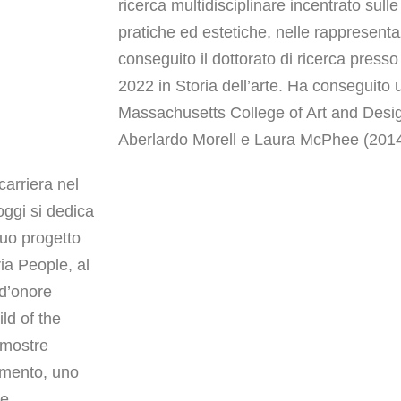
ricerca multidisciplinare incentrato sull
pratiche ed estetiche, nelle rappresent
conseguito il dottorato di ricerca presso 
2022 in Storia dell’arte. Ha conseguito 
Massachusetts College of Art and Design
Aberlardo Morell e Laura McPhee (2014
carriera nel
oggi si dedica
suo progetto
ria People, al
d’onore
ld of the
n mostre
imento, uno
e.