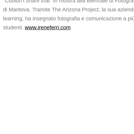
“Couldn’t share that” in mostra alla Biennale di Fotogr
di Mantova. Tramite The Arizona Project, la sua aziend
learning, ha insegnato fotografia e comunicazione a piu
studenti.
www.ireneferri.com