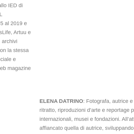
llo IED di
L
5 al 2019 e
sLife, Artuu e
 archivi
con la stessa
iciale e
 web magazine
ELENA DATRINO
: Fotografa, autrice 
ritratto, riproduzioni d’arte e reportage
internazionali, musei e fondazioni. All’
affiancato quella di autrice, sviluppand