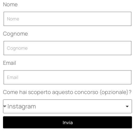
Nome
Cognome
Email
Come hai scoperto aquesto concorso (opzionale)?
Invia